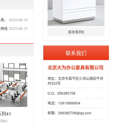
人类，
2023-08-15
桌椅组
2023-08-15
前台系列5
联系我们
北京大为办公家具有限公司
地址：北京市昌平区小汤山镇后牛坊
村333号
Q Q：296385708
电话：13910868904
列41
邮箱：296385708@qq.com
列41