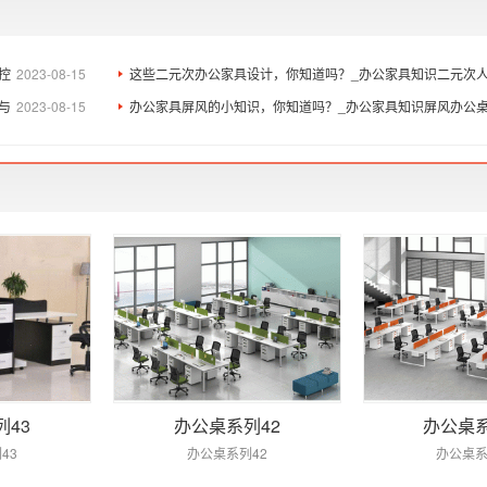
控
2023-08-15
这些二元次办公家具设计，你知道吗？_办公家具知识二元次
与
2023-08-15
办公家具屏风的小知识，你知道吗？_办公家具知识屏风办公
列43
办公桌系列42
办公桌系
43
办公桌系列42
办公桌系