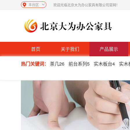
丰台区
欢迎光临北京大为办公家具有限公司官网！
首页
关于我们
产品展示
热门关键词：
茶几26
前台系列5
实木板台4
实木