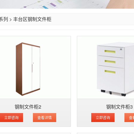
系列
>
丰台区钢制文件柜
钢制文件柜2
钢制文件柜3
立即咨询
查看详情
立即咨询
查