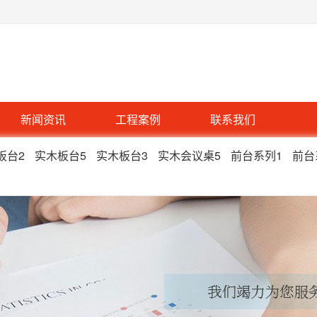
新闻资讯
工程案例
联系我们
板台2
实木板台5
实木板台3
实木会议桌5
前台系列1
前台