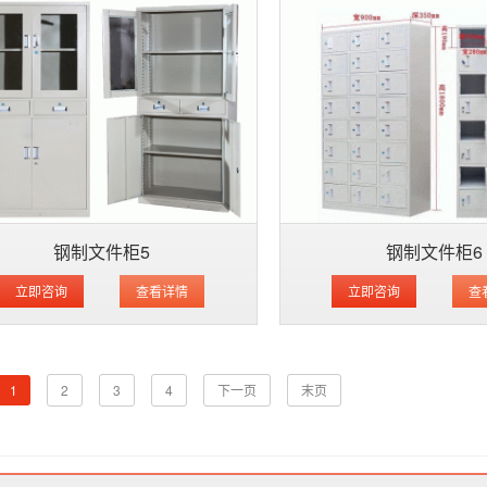
钢制文件柜5
钢制文件柜6
立即咨询
查看详情
立即咨询
查
1
2
3
4
下一页
末页